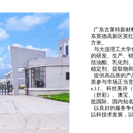
广东古莱特新材
东英德
高新区英红
方米。
与大连理工大学
的研发、生产、
括油酯、乳化剂
稳定剂、提取物
提供高品质的产品
质参与市场正当竞争
e.l.f.、科丝美
（舒彩）、澳宝
批国际、国内知
以良好的服务争
以科技求发展，以