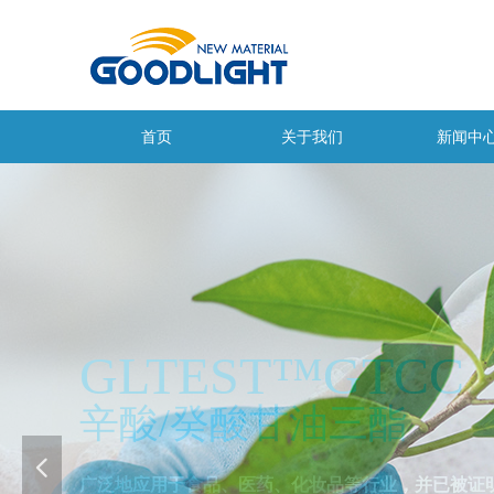
首页
关于我们
新闻中
GLTEST
™
GTCC
辛酸
/
癸酸甘油三酯
넳
广泛地应用于食品、医药、化妆品等行业，并已被证