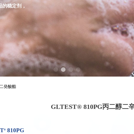
品的稳定剂，
酯/二癸酸酯
GLTEST® 810PG丙二醇
ST
810PG
®