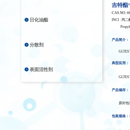
吉特酯
®
CAS.NO.:6
뀹
日化油酯
INCI
: 丙
Propyle
产品简介：
뀹
分散剂
GLTES
典型应用：
뀹
表面活性剂
GLTES
产品储存：
原封包
包装规格：