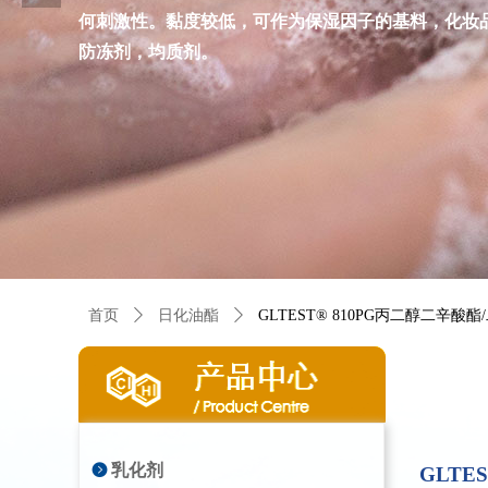
何刺激性。黏度较低，可作为保湿因子的基料，化妆
防冻剂，均质剂。
首页
ꄲ
日化油酯
ꄲ
GLTEST® 810PG丙二醇二辛酸
뀹
乳化剂
GLTE