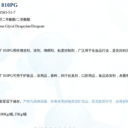
810PG
8583-51-7
二醇二辛酸酯/二癸酸酯
ne Glycol Dicaprylate/Dicaprate
T
810PG用作增溶剂、溶剂、增稠剂、粘度控制剂，广泛用于化妆品行业，是良好的
®
T
810PG可用于护肤品，浴用品，香料，抑汗祛臭剂，口腔用品，食品添加剂，杀菌
®
装室温下储存
。
严禁与易燃易爆、有毒有害的物质混贮混运。若无政府许可，勿将材
180
Kg/桶; 25Kg/桶