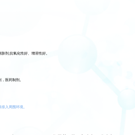
润肤剂;抗氧化性好、增溶性好。
剂，医药制剂。
料排入周围环境
。