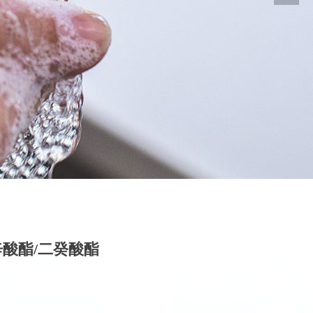
二辛酸酯/二癸酸酯